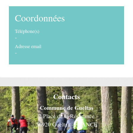
Coordonnées
Téléphone(s)
-
Adresse email
-
Contacts
Commune de Gueltas
2 Place de la Résistance
56920 Gueltas - FRANCE