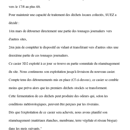
vers le 17/8 au plus tôt.
Pour maintenir une capacité de traitement des déchets locaux collectés, SUEZ a
décidé :
1/en mars de détourner directement une partie des tonnages journaliers vers
d'autres sites,
2/en juin de compléter le dispositif en vidant et transférant vers d'autres sites une
deuxième partie de ces tonnages journaliers.
Ce casier 3D2 exploité à ce jour se trouve en partie sommitale du réaménagement
du site. Nous continuons son exploitation jusqu'à livraison du nouveau casier.
Compte tenu des détournements mis en place (Cf ci-dessus), ce casier se comble
moins que prévu alors que les premiers déchets stockés se transforment.
Cette fermentation de ces déchets peut produire des odeurs qui, selon les
conditions météorologiques, peuvent être perçues par les riverains.
Dès que l'exploitation de ce casier sera achevée, nous avons planifié son
réaménagement (matériaux étanches, membrane, terre végétale et réseau biogaz)
dans les mois suivants."