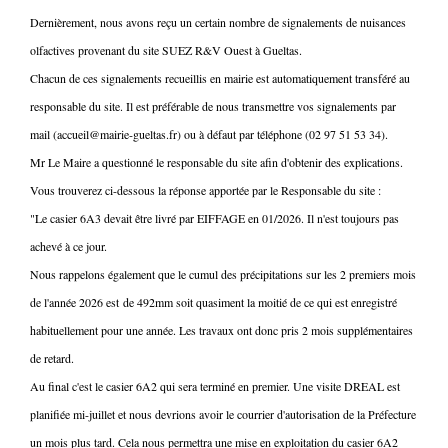
Dernièrement, nous avons reçu un certain nombre de signalements de nuisances
olfactives provenant du site SUEZ R&V Ouest à Gueltas.
Chacun de ces signalements recueillis en mairie est automatiquement transféré au
responsable du site. Il est préférable de nous transmettre vos signalements par
mail (accueil@mairie-gueltas.fr) ou à défaut par téléphone (02 97 51 53 34).
Mr Le Maire a questionné le responsable du site afin d'obtenir des explications.
Vous trouverez ci-dessous la réponse apportée par le Responsable du site :
"Le casier 6A3 devait être livré par EIFFAGE en 01/2026. Il n'est toujours pas
achevé à ce jour.
Nous rappelons également que le cumul des précipitations sur les 2 premiers mois
de l'année 2026 est de 492mm soit quasiment la moitié de ce qui est enregistré
habituellement pour une année. Les travaux ont donc pris 2 mois supplémentaires
de retard.
Au final c'est le casier 6A2 qui sera terminé en premier. Une visite DREAL est
planifiée mi-juillet et nous devrions avoir le courrier d'autorisation de la Préfecture
un mois plus tard. Cela nous permettra une mise en exploitation du casier 6A2